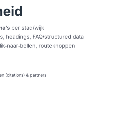
heid
na’s
 per stad/wijk
ls, headings, FAQ/structured data 
lik‑naar‑bellen, routeknoppen 
en (citations) & partners