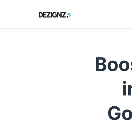
Boos
i
Go