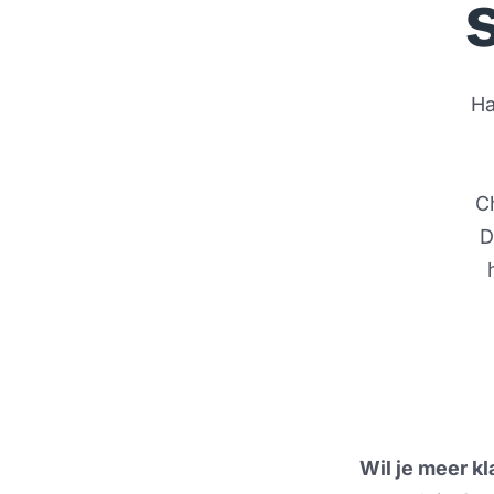
Ha
C
D
Wil je meer kl