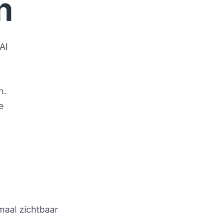
n
I 
. 
e 
 
maal zichtbaar 