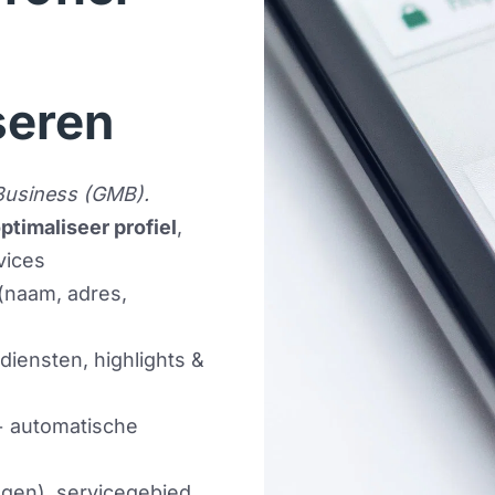
seren
Business (GMB).
ptimaliseer profiel
, 
vices 
(naam, adres, 
diensten, highlights & 
+ automatische 
agen), servicegebied, 