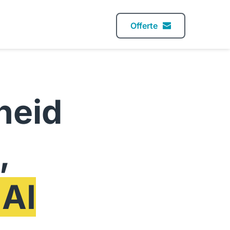
Offerte
eid 
 
 AI