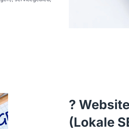
? 
Website 
(Lokale SE