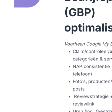
(GBP) 
optimali
Voorheen Google My 
Claim/controleer/
o
categorieën & ser
NAP‑consistentie 
telefoon)
Foto’s, producten/
posts
 Reviewstrategie 
reviewlink
Uren (incl. feestd